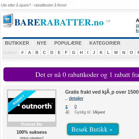
Ute etter å spare? - rabattkoder å finne!
BARE
RABATTER.no
A
2.0
p
k
BUTIKKER
NYE
POPULÆRE
KATEGORIER
#
A
B
C
D
E
F
G
H
I
J
K
L
M
N
O
butikker:
Det er nå 0 rabattkoder og 1 rabatt fr
Gratis frakt ved kjÃ¸p over 1500
..
detaljer
0
Gyldig til:
Ukjent
Outnet.no
Besøk Butikk »
100% suksess
Virket rabatten?